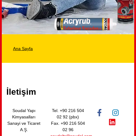
Ana Sayfa
İletişim
Soudal Yapı
Tel. +90 216 504
Kimyasalları
02 92 (pbx)
Sanayi ve Ticaret
Fax. +90 216 504
A.Ş.
02 96