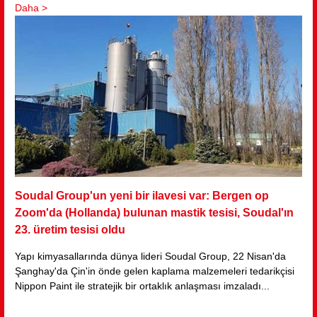
genişletmeye devam edecek.
Gournay-en-Bray'deki Tramico üretim tesisi, Soudal'ın dünya
çapındaki 25. üretim tesisi olacak.
Daha >
Soudal Group'un yeni bir ilavesi var: Bergen op
Zoom'da (Hollanda) bulunan mastik tesisi, Soudal'ın
23. üretim tesisi oldu
Yapı kimyasallarında dünya lideri Soudal Group, 22 Nisan'da
Şanghay'da Çin'in önde gelen kaplama malzemeleri tedarikçisi