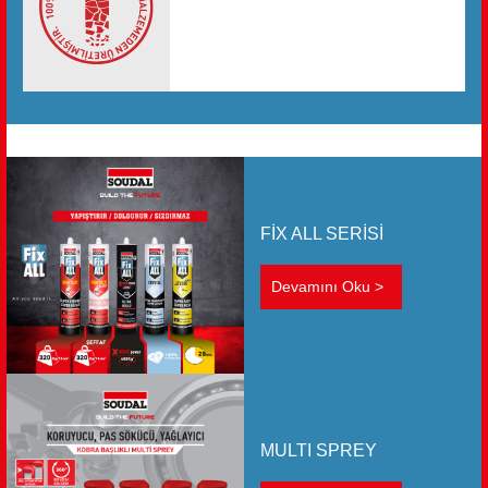
Ambalajlama
Hedefimiz ambalajdan kaynaklı atıkları
azaltmak.
FİX ALL SERİSİ
Devamını Oku >