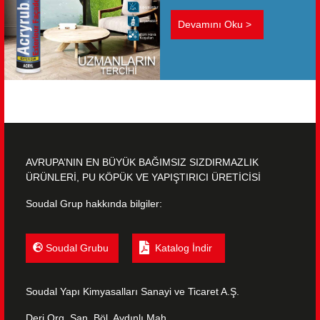
ACRYRUB EXTERIEUR
FAÇADES+
Devamını Oku >
AVRUPA’NIN EN BÜYÜK BAĞIMSIZ SIZDIRMAZLIK
ÜRÜNLERİ, PU KÖPÜK VE YAPIŞTIRICI ÜRETİCİSİ
Soudal Grup hakkında bilgiler:
Soudal Grubu
Katalog İndir