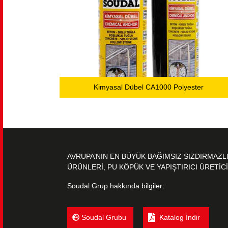
Kimyasal Dübel CA1000 Polyester
AVRUPA’NIN EN BÜYÜK BAĞIMSIZ SIZDIRMAZL
ÜRÜNLERİ, PU KÖPÜK VE YAPIŞTIRICI ÜRETİCİ
Soudal Grup hakkında bilgiler:
Soudal Grubu
Katalog İndir