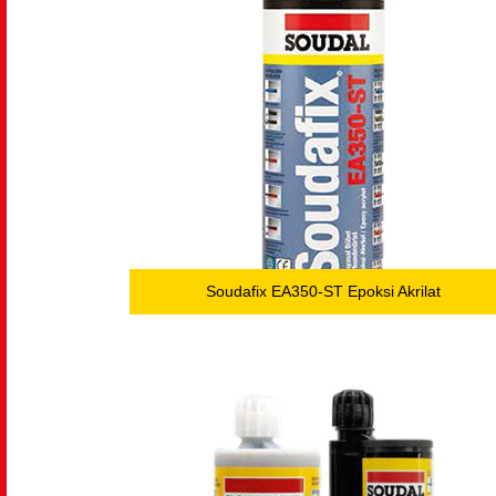
Soudafix EA350-ST Epoksi Akrilat