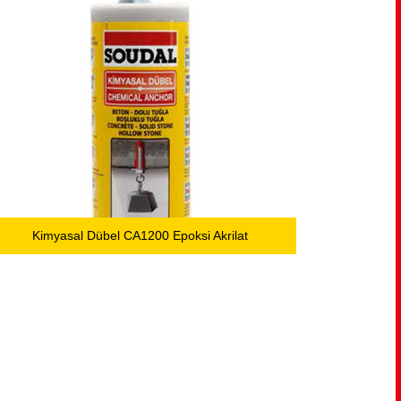
Kimyasal Dübel CA1200 Epoksi Akrilat