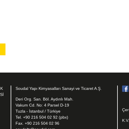
IK
Soudal Yapı Kimyasalları Sanayi ve Ticaret A.Ş.
Sİ
Deri Org. San. Böl. Aydınlı Mah.
Vakum Cd. No: 4 Parsel D-19
Çer
Tuzla - İstanbul / Türkiye
Tel. +90 216 504 02 92 (pbx)
K.V
Fax. +90 216 504 02 96