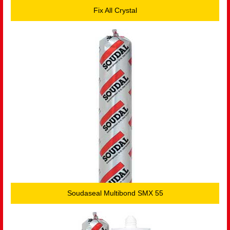
Fix All Crystal
Soudaseal Multibond SMX 55