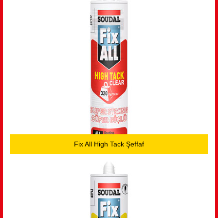
Fix All High Tack Şeffaf